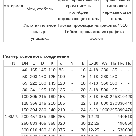
материал
хром никель
титановая
Мяч, стебель
молибден
нержавеющая
нержавеющая сталь
сталь
Уплотнительное
Гибкая прокладка из графита / 316 +
кольцо
Гибкая прокладка из графита
упаковка
тефлон
Размер основного соединения
PN
DN
L
D
K
d
Y
b
Z-d0
Ws
Hs
Hw
Hd
40
165
145
110
85
-
16
4-18
230
135
-
-
50
203
160
125
100
-
16
4-18
260
150
-
-
65
222
180
145
120
-
18
4-18
350
180
-
-
80
241
195
160
135
-
20
8-18
500
195
-
-
100
305
215
180
155
-
20
8-18
650
245
310
420
125
356
245
210
185
-
22
8-18
800
270
330
440
150
394
280
240
210
-
24
8-23
1000
295
390
470
1.6MPa
200
457
335
295
265
-
26
12-23
-
-
440
510
250
533
405
355
320
-
30
12-25
-
-
490
560
300
610
460
410
375
-
30
12-25
-
-
530
600