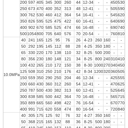
200
597
405
345
300
260
44
12-34
-
-
450
530
250
673
470
400
352
313
48
12-41
-
-
505
590
300
762
530
460
412
364
54
16-41
-
-
545
620
350
826
595
525
475
422
60
16-41
-
-
640
690
400
902
670
585
525
474
66
16-48
-
-
690
740
500
1054
800
705
640
576
70
20-54
-
-
760
810
40
241
165
125
95
76
26
4-23
260
160
-
-
50
292
195
145
112
88
28
4-25
350
180
-
-
65
330
220
170
138
110
32
8-25
500
200
-
-
80
356
230
180
148
121
34
8-25
800
240
310
410
100
432
265
210
172
150
38
8-30
1000
270
340
450
125
508
310
250
210
176
42
8-34
1200
320
360
505
10.0MPa
150
559
350
290
250
204
46
12-34
-
-
425
555
200
660
430
360
312
260
54
12-41
-
-
470
625
250
787
500
430
382
313
60
12-41
-
-
525
645
300
838
585
500
442
364
70
16-48
-
-
565
715
350
889
665
560
498
422
76
16-54
-
-
670
770
400
991
715
620
558
474
80
16-54
-
-
720
840
40
305
175
125
92
76
32
4-27
350
160
-
-
50
368
215
165
132
88
36
8-25
500
180
-
-
65
419
245
190
152
110
44
8-30
800
200
-
-