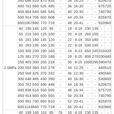
350
686
520
470
435
-
34
16-25
-
-
620
670
400
762
580
525
485
-
36
16-30
-
-
675
720
450
864
640
585
545
-
40
20-30
-
-
740
790
500
914
705
650
608
-
44
20-34
-
-
825
870
600
1067
840
770
718
-
48
20-41
-
-
920
960
40
190
145
110
85
-
18
4-18
230
135
-
-
50
216
160
125
100
-
20
4-18
260
150
-
-
65
241
180
145
120
-
22
8-18
350
180
-
-
80
283
195
160
135
-
22
8-18
500
195
-
-
100
305
230
190
160
-
24
8-23
650
245
310
420
125
381
270
220
188
-
28
8-25
800
270
330
440
150
403
300
250
218
-
30
8-25
1000
295
390
470
2.5MPa
200
502
360
310
278
-
34
12-25
-
-
440
510
250
568
425
370
332
-
36
12-30
-
-
490
560
300
648
485
430
390
-
40
16-30
-
-
530
600
350
762
550
490
448
-
44
16-34
-
-
620
670
400
838
610
550
505
-
48
16-34
-
-
675
720
450
914
660
600
555
-
50
20-34
-
-
740
790
500
991
730
660
610
-
52
20-41
-
-
825
870
600
1143
840
770
718
-
56
20-41
-
-
920
960
40
190
145
110
85
76
18
4-18
230
135
-
-