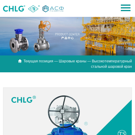

Текущая позиция —
Шаровые краны
— Высокотемпературный
стальной шаровой кран