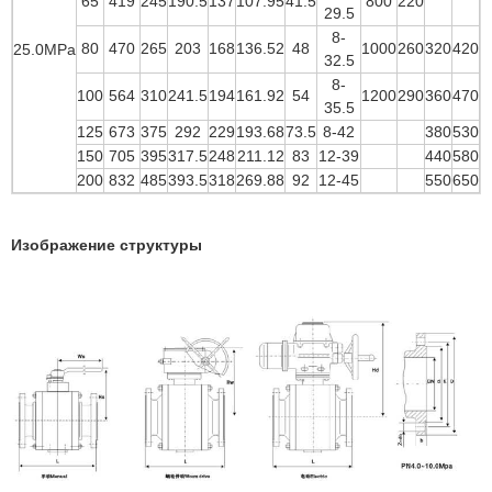
65
419
245
190.5
137
107.95
41.5
800
220
29.5
8-
80
470
265
203
168
136.52
48
1000
260
320
420
25.0MPa
32.5
8-
100
564
310
241.5
194
161.92
54
1200
290
360
470
35.5
125
673
375
292
229
193.68
73.5
8-42
380
530
150
705
395
317.5
248
211.12
83
12-39
440
580
200
832
485
393.5
318
269.88
92
12-45
550
650
Изображение структуры