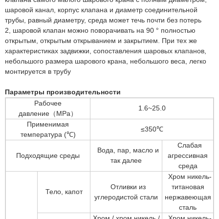
шаровой канал, корпус клапана и диаметр соединительной
трубы, равный диаметру, среда может течь почти без потерь
2, шаровой клапан можно поворачивать на 90 ° полностью
открытым, открытым открыванием и закрытием. При тех же
характеристиках задвижки, сопоставления шаровых клапанов,
небольшого размера шарового крана, небольшого веса, легко
монтируется в трубу
Параметры производительности
Рабочее
1.6~25.0
давление（MPa）
Применимая
≤350℃
температура (℃)
Слабая
Вода, пар, масло и
Подходящие среды
агрессивная
так далее
среда
Хром никель-
Отливки из
титановая
Тело, капот
углеродистой стали
нержавеющая
сталь
Хром / хром никель /
Хром никель-