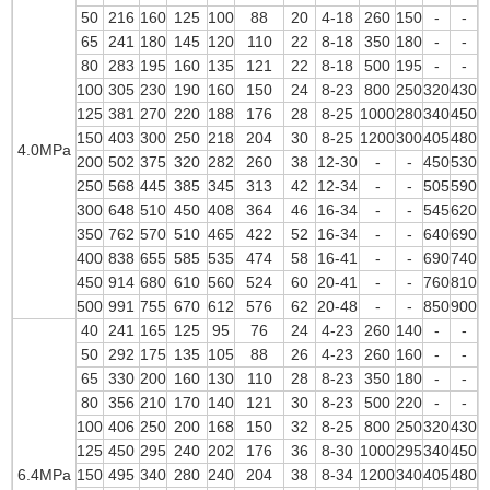
50
216
160
125
100
88
20
4-18
260
150
-
-
65
241
180
145
120
110
22
8-18
350
180
-
-
80
283
195
160
135
121
22
8-18
500
195
-
-
100
305
230
190
160
150
24
8-23
800
250
320
430
125
381
270
220
188
176
28
8-25
1000
280
340
450
150
403
300
250
218
204
30
8-25
1200
300
405
480
4.0MPa
200
502
375
320
282
260
38
12-30
-
-
450
530
250
568
445
385
345
313
42
12-34
-
-
505
590
300
648
510
450
408
364
46
16-34
-
-
545
620
350
762
570
510
465
422
52
16-34
-
-
640
690
400
838
655
585
535
474
58
16-41
-
-
690
740
450
914
680
610
560
524
60
20-41
-
-
760
810
500
991
755
670
612
576
62
20-48
-
-
850
900
40
241
165
125
95
76
24
4-23
260
140
-
-
50
292
175
135
105
88
26
4-23
260
160
-
-
65
330
200
160
130
110
28
8-23
350
180
-
-
80
356
210
170
140
121
30
8-23
500
220
-
-
100
406
250
200
168
150
32
8-25
800
250
320
430
125
450
295
240
202
176
36
8-30
1000
295
340
450
6.4MPa
150
495
340
280
240
204
38
8-34
1200
340
405
480