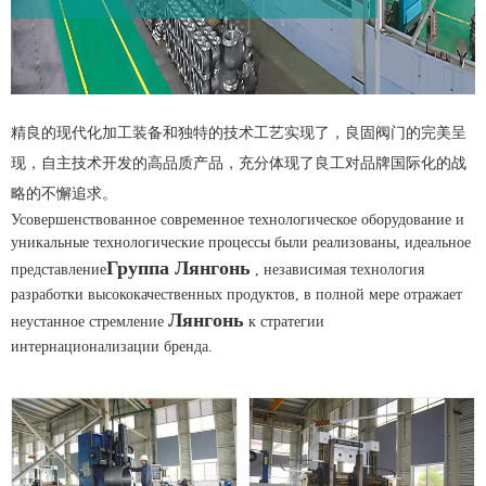
精良的现代化加工装备和独特的技术工艺实现了，良固阀门的完美呈
现，自主技术开发的高品质产品，充分体现了良工对品牌国际化的战
略的不懈追求。
Усовершенствованное современное технологическое оборудование и
уникальные технологические процессы были реализованы, идеальное
Группа
Л
янгон
ь
представление
, независимая технология
разработки высококачественных продуктов, в полной мере отражает
Л
янгон
ь
неустанное стремление
к стратегии
интернационализации бренда.