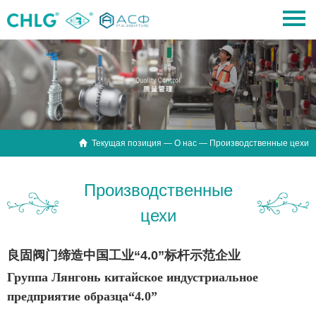

Текущая позиция —
О нас
— Производственные цехи
Производственные
цехи
良固阀门缔造中国工业“4.0”标杆示范企业
Группа
Л
янгон
ь
китайское индустриальное
предприятие образца“4.0”