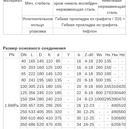
материал
никелевая
Мяч, стебель
хром никель молибден
нержавеющая
нержавеющая сталь
сталь
Уплотнительное
Гибкая прокладка из графита / 316 +
кольцо
Гибкая прокладка из графита
упаковка
тефлон
Размер основного соединения
PN
DN
L
D
K
d
Y
b
Z-d0
Ws
Hs
Hw
Hd
40
165
145
110
85
-
16
4-18
230
135
-
-
50
203
160
125
100
-
16
4-18
260
150
-
-
65
222
180
145
120
-
18
4-18
350
180
-
-
80
241
195
160
135
-
20
8-18
500
195
-
-
100
305
215
180
155
-
20
8-18
650
245
310
420
125
356
245
210
185
-
22
8-18
800
270
330
440
150
394
280
240
210
-
24
8-23
1000
295
390
470
1.6MPa
200
457
335
295
265
-
26
12-23
-
-
440
510
250
533
405
355
320
-
30
12-25
-
-
490
560
300
610
460
410
375
-
30
12-25
-
-
530
600
350
686
520
470
435
-
34
16-25
-
-
620
670