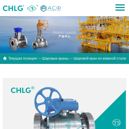

Текущая позиция —
Шаровые краны
— Шаровой кран из кованой стали