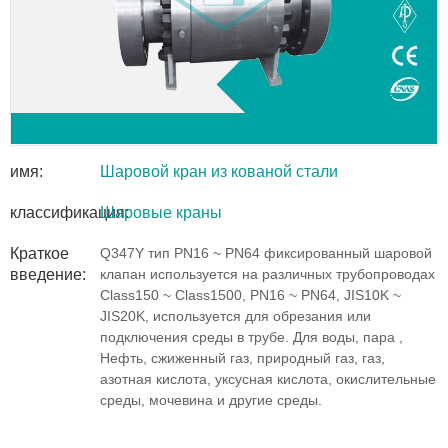
имя:
Шаровой кран из кованой стали
классификация:
Шаровые краны
Краткое
Q347Y тип PN16 ~ PN64 фиксированный шаровой
введение:
клапан используется на различных трубопроводах
Class150 ~ Class1500, PN16 ~ PN64, JIS10K ~
JIS20K, используется для обрезания или
подключения среды в трубе. Для воды, пара ,
Нефть, сжиженный газ, природный газ, газ,
азотная кислота, уксусная кислота, окислительные
среды, мочевина и другие среды.