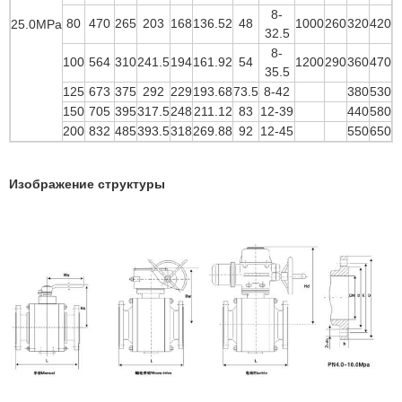
8-
80
470
265
203
168
136.52
48
1000
260
320
420
25.0MPa
32.5
8-
100
564
310
241.5
194
161.92
54
1200
290
360
470
35.5
125
673
375
292
229
193.68
73.5
8-42
380
530
150
705
395
317.5
248
211.12
83
12-39
440
580
200
832
485
393.5
318
269.88
92
12-45
550
650
Изображение структуры