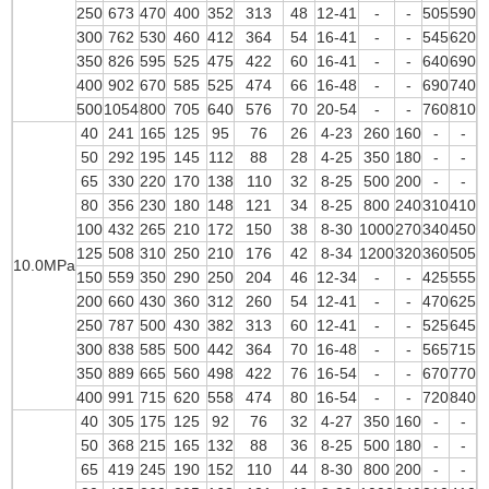
250
673
470
400
352
313
48
12-41
-
-
505
590
300
762
530
460
412
364
54
16-41
-
-
545
620
350
826
595
525
475
422
60
16-41
-
-
640
690
400
902
670
585
525
474
66
16-48
-
-
690
740
500
1054
800
705
640
576
70
20-54
-
-
760
810
40
241
165
125
95
76
26
4-23
260
160
-
-
50
292
195
145
112
88
28
4-25
350
180
-
-
65
330
220
170
138
110
32
8-25
500
200
-
-
80
356
230
180
148
121
34
8-25
800
240
310
410
100
432
265
210
172
150
38
8-30
1000
270
340
450
125
508
310
250
210
176
42
8-34
1200
320
360
505
10.0MPa
150
559
350
290
250
204
46
12-34
-
-
425
555
200
660
430
360
312
260
54
12-41
-
-
470
625
250
787
500
430
382
313
60
12-41
-
-
525
645
300
838
585
500
442
364
70
16-48
-
-
565
715
350
889
665
560
498
422
76
16-54
-
-
670
770
400
991
715
620
558
474
80
16-54
-
-
720
840
40
305
175
125
92
76
32
4-27
350
160
-
-
50
368
215
165
132
88
36
8-25
500
180
-
-
65
419
245
190
152
110
44
8-30
800
200
-
-