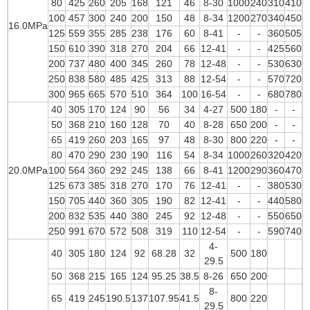
80
425
260
205
168
121
46
8-30
1000
240
310
410
100
457
300
240
200
150
48
8-34
1200
270
340
450
16.0MPa
125
559
355
285
238
176
60
8-41
-
-
360
505
150
610
390
318
270
204
66
12-41
-
-
425
560
200
737
480
400
345
260
78
12-48
-
-
530
630
250
838
580
485
425
313
88
12-54
-
-
570
720
300
965
665
570
510
364
100
16-54
-
-
680
780
40
305
170
124
90
56
34
4-27
500
180
-
-
50
368
210
160
128
70
40
8-28
650
200
-
-
65
419
260
203
165
97
48
8-30
800
220
-
-
80
470
290
230
190
116
54
8-34
1000
260
320
420
20.0MPa
100
564
360
292
245
138
66
8-41
1200
290
360
470
125
673
385
318
270
170
76
12-41
-
-
380
530
150
705
440
360
305
190
82
12-41
-
-
440
580
200
832
535
440
380
245
92
12-48
-
-
550
650
250
991
670
572
508
319
110
12-54
-
-
590
740
4-
40
305
180
124
92
68.28
32
500
180
29.5
50
368
215
165
124
95.25
38.5
8-26
650
200
8-
65
419
245
190.5
137
107.95
41.5
800
220
29.5