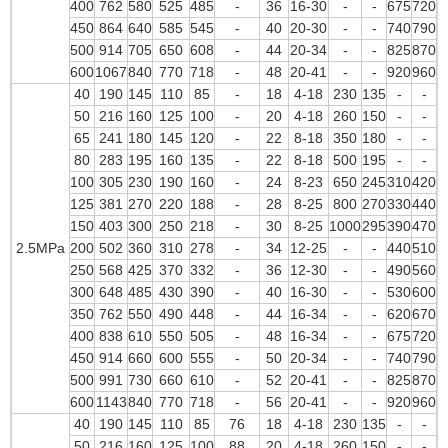
400
762
580
525
485
-
36
16-30
-
-
675
720
450
864
640
585
545
-
40
20-30
-
-
740
790
500
914
705
650
608
-
44
20-34
-
-
825
870
600
1067
840
770
718
-
48
20-41
-
-
920
960
40
190
145
110
85
-
18
4-18
230
135
-
-
50
216
160
125
100
-
20
4-18
260
150
-
-
65
241
180
145
120
-
22
8-18
350
180
-
-
80
283
195
160
135
-
22
8-18
500
195
-
-
100
305
230
190
160
-
24
8-23
650
245
310
420
125
381
270
220
188
-
28
8-25
800
270
330
440
150
403
300
250
218
-
30
8-25
1000
295
390
470
2.5MPa
200
502
360
310
278
-
34
12-25
-
-
440
510
250
568
425
370
332
-
36
12-30
-
-
490
560
300
648
485
430
390
-
40
16-30
-
-
530
600
350
762
550
490
448
-
44
16-34
-
-
620
670
400
838
610
550
505
-
48
16-34
-
-
675
720
450
914
660
600
555
-
50
20-34
-
-
740
790
500
991
730
660
610
-
52
20-41
-
-
825
870
600
1143
840
770
718
-
56
20-41
-
-
920
960
40
190
145
110
85
76
18
4-18
230
135
-
-
50
216
160
125
100
88
20
4-18
260
150
-
-