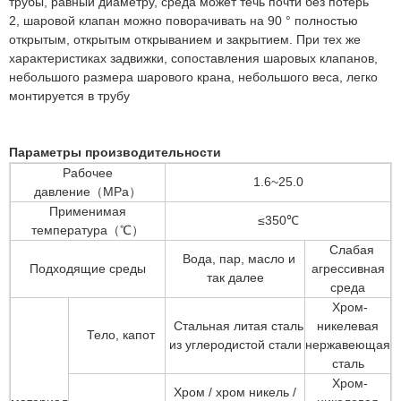
трубы, равный диаметру, среда может течь почти без потерь
2, шаровой клапан можно поворачивать на 90 ° полностью
открытым, открытым открыванием и закрытием. При тех же
характеристиках задвижки, сопоставления шаровых клапанов,
небольшого размера шарового крана, небольшого веса, легко
монтируется в трубу
Параметры производительности
Рабочее
1.6~25.0
давление（MPa）
Применимая
≤350℃
температура（℃）
Слабая
Вода, пар, масло и
Подходящие среды
агрессивная
так далее
среда
Хром-
Стальная литая сталь
никелевая
Тело, капот
из углеродистой стали
нержавеющая
сталь
Хром-
Хром / хром никель /