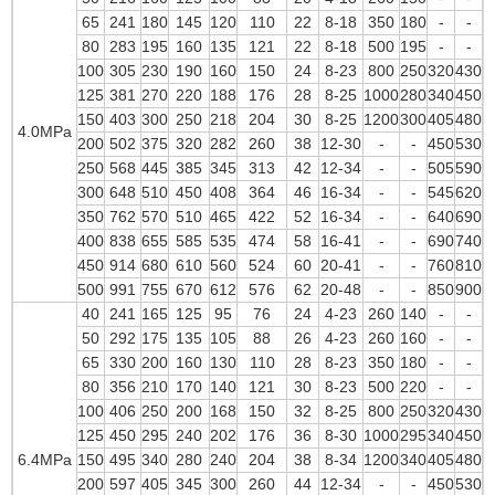
65
241
180
145
120
110
22
8-18
350
180
-
-
80
283
195
160
135
121
22
8-18
500
195
-
-
100
305
230
190
160
150
24
8-23
800
250
320
430
125
381
270
220
188
176
28
8-25
1000
280
340
450
150
403
300
250
218
204
30
8-25
1200
300
405
480
4.0MPa
200
502
375
320
282
260
38
12-30
-
-
450
530
250
568
445
385
345
313
42
12-34
-
-
505
590
300
648
510
450
408
364
46
16-34
-
-
545
620
350
762
570
510
465
422
52
16-34
-
-
640
690
400
838
655
585
535
474
58
16-41
-
-
690
740
450
914
680
610
560
524
60
20-41
-
-
760
810
500
991
755
670
612
576
62
20-48
-
-
850
900
40
241
165
125
95
76
24
4-23
260
140
-
-
50
292
175
135
105
88
26
4-23
260
160
-
-
65
330
200
160
130
110
28
8-23
350
180
-
-
80
356
210
170
140
121
30
8-23
500
220
-
-
100
406
250
200
168
150
32
8-25
800
250
320
430
125
450
295
240
202
176
36
8-30
1000
295
340
450
6.4MPa
150
495
340
280
240
204
38
8-34
1200
340
405
480
200
597
405
345
300
260
44
12-34
-
-
450
530