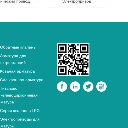
ический привод
Электропривод
Обратные клапаны
Арматура для
лектростанций
Кованая арматура
Сильфонная арматура




Титаново
икелевоциркониевая
рматура
Серия клапанов LPG
Электроприводы для
рматуры