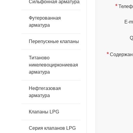
Сильфонная арматура
*
Телеф
Футерованная
E-ma
арматура
Q
Перепускные клапаны
*
Содержан
Титаново
никелевоциркониевая
арматура
Нефтегазовая
арматура
Клапаны LPG
Серия клапанов LPG