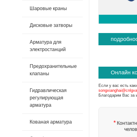
Шаровые краны
Дисковые затворы
подробно
Арматура для
электростанций
Предохранительные
Онлайн к
клапаны
Если у вас есть как
Гидравлическая
songxianghai@cnlgv
Благодарим Вас за 
регулирующая
арматура
*
Кованая арматура
Контакт
челов