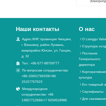
Электроп
Наши контакты
О нас

Адрес:КНР, провинция Чжэцзян,
О Lianggu Valv

г. Вэньчжоу, район Лунвань,
Структура хол

микрорайон Юнсин, ул. Ганцян,
Послание

д. 32
Генерального

Тел.: +86-577-88709777
директора

По вопросам сотрудничества:
Корпоративна

+86-15601794339/+86
культура
15157767623
Его товарный з


Международное
Сертификаты

сотрудничество: +86
Для скачивани

13857712666/+7 9204518986