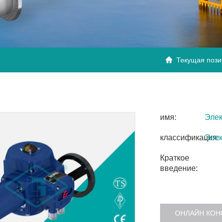
Текущая поз

имя:
Эле
классификация:
Элек
Краткое
введение:
ОНЛАЙН КОН