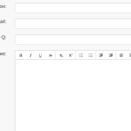
он:
il:
 Q:
ие: