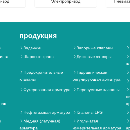
ривод
Электропривод
Пневмат
продукция
e
Задвижки
Запорные клапаны



динга
Шаровые краны
Дисковые затворы



э
Предохранительные
Гидравлическая



клапаны
регулирующая арматура

я
Футерованная арматура
Перепускные клапаны



н
нак
а
Нефтегазовая арматура
Клапаны LPG



я
Медная (латунная)
Игольчатая



арматура
измерительная арматура
а