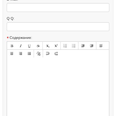
Q Q:
*
Содержание: