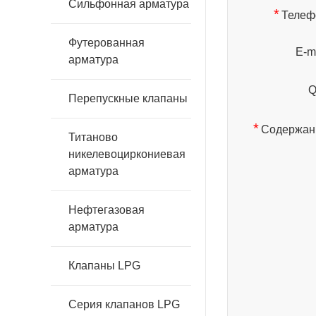
Сильфонная арматура
*
Телеф
Футерованная
E-ma
арматура
Q
Перепускные клапаны
*
Содержан
Титаново
никелевоциркониевая
арматура
Нефтегазовая
арматура
Клапаны LPG
Серия клапанов LPG