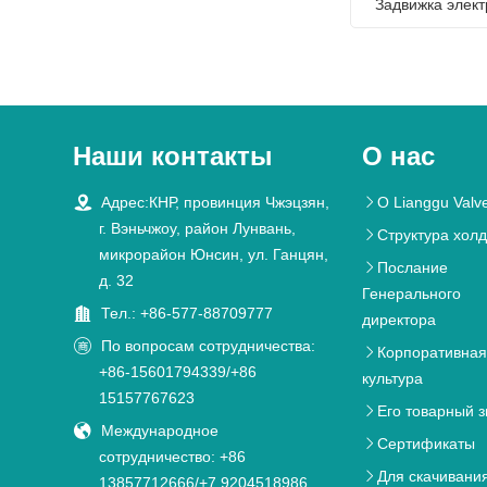
Задвижка элект
Наши контакты
О нас

Адрес:КНР, провинция Чжэцзян,
О Lianggu Valv

г. Вэньчжоу, район Лунвань,
Структура хол

микрорайон Юнсин, ул. Ганцян,
Послание

д. 32
Генерального

Тел.: +86-577-88709777
директора

По вопросам сотрудничества:
Корпоративна

+86-15601794339/+86
культура
15157767623
Его товарный з


Международное
Сертификаты

сотрудничество: +86
Для скачивани

13857712666/+7 9204518986