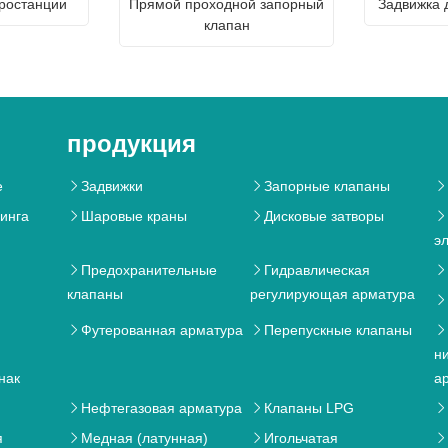
ростанции
Прямой проходной запорный
Задвижка 
клапан
продукция
e
Задвижки
Запорные клапаны



динга
Шаровые краны
Дисковые затворы



э
Предохранительные
Гидравлическая



клапаны
регулирующая арматура

я
Футерованная арматура
Перепускные клапаны



н
нак
а
Нефтегазовая арматура
Клапаны LPG



я
Медная (латунная)
Игольчатая


