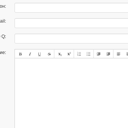
он:
il:
 Q:
ие: