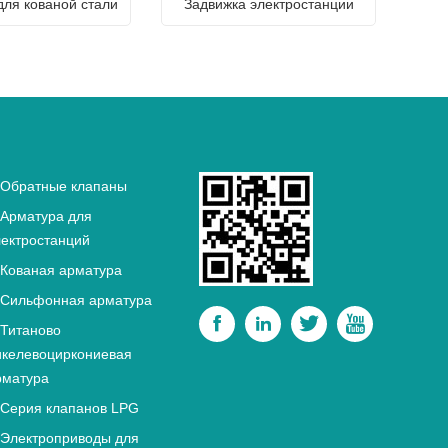
для кованой стали
Задвижка электростанции
Обратные клапаны
Арматура для
лектростанций
Кованая арматура
Сильфонная арматура




Титаново
икелевоциркониевая
рматура
Серия клапанов LPG
Электроприводы для