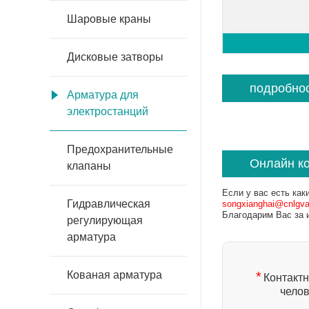
Шаровые краны
Дисковые затворы
подробно
Арматура для
электростанций
Предохранительные
Онлайн к
клапаны
Если у вас есть как
Гидравлическая
songxianghai@cnlgv
Благодарим Вас за 
регулирующая
арматура
*
Кованая арматура
Контакт
челов