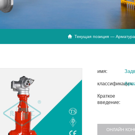
Текущая позиция —
Арматура

имя:
Задв
классификация:
Арма
Краткое
введение:
ОНЛАЙН КОН