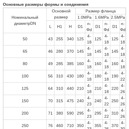
Основные размеры формы и соединения
Основной
Размер фланца
размер
Номинальный
1.0MPa
1.6MPa
2.5MPa
диаметрDN
n-
n-
n-
L
H1
H
D1
D1
D1
Φd
Φd
Φd
4-
4-
4-
50
43
255
340
125
125
125
18
18
18
4-
4-
4-
65
46
280
370
145
145
145
18
18
18
4-
4-
4-
80
49
285
385
160
160
160
18
18
18
4-
4-
4-
100
56
310
430
180
180
190
18
18
22
4-
4-
4-
125
64
310
440
210
210
220
18
18
26
4-
4-
4-
150
70
315
475
240
240
250
23
22
26
4-
4-
4-
200
71
380
590
295
295
310
23
22
26
4-
4-
4-
250
76
460
710
350
355
370
23
26
30