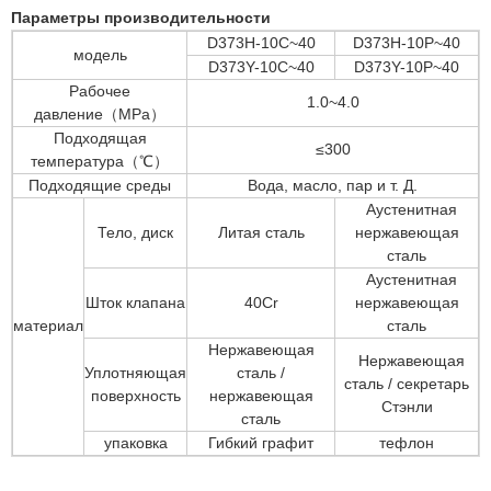
Параметры производительности
D373H-10C~40
D373H-10P~40
модель
D373Y-10C~40
D373Y-10P~40
Рабочее
1.0~4.0
давление（MPa）
Подходящая
≤300
температура（℃）
Подходящие среды
Вода, масло, пар и т. Д.
Аустенитная
Тело, диск
Литая сталь
нержавеющая
сталь
Аустенитная
Шток клапана
40Cr
нержавеющая
материал
сталь
Нержавеющая
Нержавеющая
Уплотняющая
сталь /
сталь / секретарь
поверхность
нержавеющая
Стэнли
сталь
упаковка
Гибкий графит
тефлон