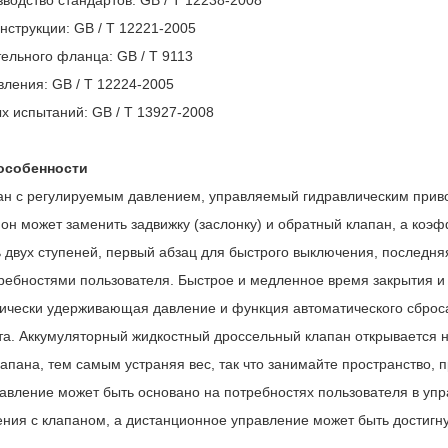
зводство стандартов: GB / T 12238-2008
нструкции: GB / T 12221-2005
ельного фланца: GB / T 9113
ления: GB / T 12224-2005
х испытаний: GB / T 13927-2008
особенности
н с регулируемым давлением, управляемый гидравлическим приво
 он может заменить задвижку (заслонку) и обратный клапан, а коэ
ь двух ступеней, первый абзац для быстрого выключения, последня
требностями пользователя. Быстрое и медленное время закрытия и
ически удерживающая давление и функция автоматического сброса
а. Аккумуляторный жидкостный дроссельный клапан открывается н
лапана, тем самым устраняя вес, так что занимайте пространство, 
авление может быть основано на потребностях пользователя в уп
ния с клапаном, а дистанционное управление может быть достигн