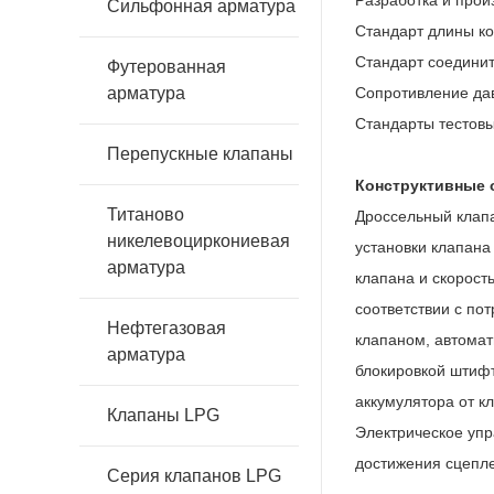
Разработка и прои
Сильфонная арматура
Стандарт длины ко
Стандарт соединит
Футерованная
арматура
Сопротивление дав
Стандарты тестовы
Перепускные клапаны
Конструктивные 
Титаново
Дроссельный клапа
никелевоциркониевая
установки клапана
арматура
клапана и скорост
соответствии с по
Нефтегазовая
клапаном, автомат
арматура
блокировкой штифт
аккумулятора от к
Клапаны LPG
Электрическое упр
достижения сцепле
Серия клапанов LPG