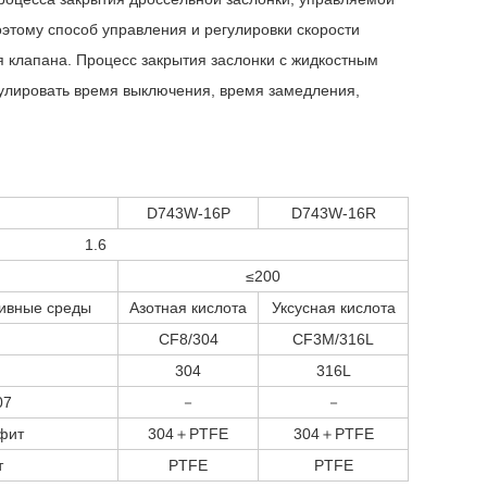
этому способ управления и регулировки скорости
 клапана. Процесс закрытия заслонки с жидкостным
гулировать время выключения, время замедления,
D743W-16P
D743W-16R
1.6
≤200
сивные среды
Азотная кислота
Уксусная кислота
CF8/304
CF3M/316L
304
316L
07
－
－
фит
304＋PTFE
304＋PTFE
т
PTFE
PTFE