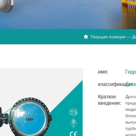
Текущая позиция —
Д

имя:
Гидр
классификация:
Диск
Краткое
Дрос
введение:
пред
жидк
блок
выпу
турб
испо