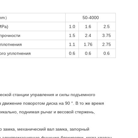
mm）
50-4000
Pa)
1.0
1.6
2.5
прочности
1.5
2.4
3.75
уплотнения
1.1
1.76
2.75
ого уплотнения
0.6
0.6
0.6
ической станции управления и силы подъемного
 движение поворотом диска на 90 °. В то же время
икально, поднимая рычаг и весовой стержень,
 замка, механический вал замка, запорный
 электромагнитную функцию блокировки, когда клапан