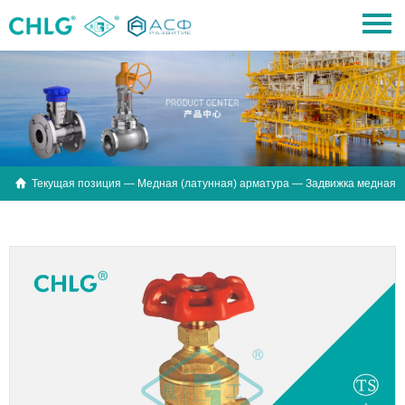

Текущая позиция —
Медная (латунная) арматура
— Задвижка медная