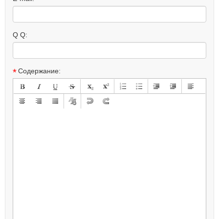
Q Q:
*
Содержание: