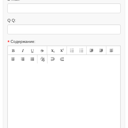
Q Q:
*
Содержание: