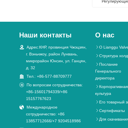
Регулирующи
Наши контакты
О нас

Адрес:КНР, провинция Чжэцзян,
О Lianggu Valv

г. Вэньчжоу, район Лунвань,
Структура хол

микрорайон Юнсин, ул. Ганцян,
Послание

д. 32
Генерального

Тел.: +86-577-88709777
директора

По вопросам сотрудничества:
Корпоративна

+86-15601794339/+86
культура
15157767623
Его товарный з


Международное
Сертификаты

сотрудничество: +86
Для скачивани

13857712666/+7 9204518986