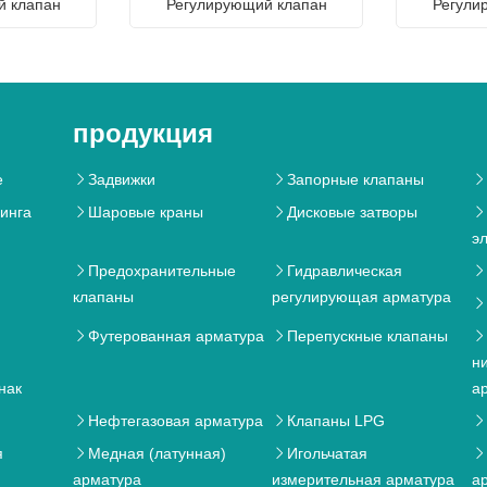
й клапан
Регулирующий клапан
Регули
продукция
e
Задвижки
Запорные клапаны



динга
Шаровые краны
Дисковые затворы



э
Предохранительные
Гидравлическая



клапаны
регулирующая арматура

я
Футерованная арматура
Перепускные клапаны



н
нак
а
Нефтегазовая арматура
Клапаны LPG



я
Медная (латунная)
Игольчатая



арматура
измерительная арматура
а