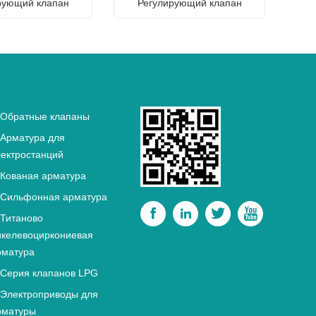
рующий клапан
Регулирующий клапан
Обратные клапаны
Арматура для
лектростанций
Кованая арматура
Сильфонная арматура




Титаново
икелевоциркониевая
рматура
Серия клапанов LPG
Электроприводы для
рматуры