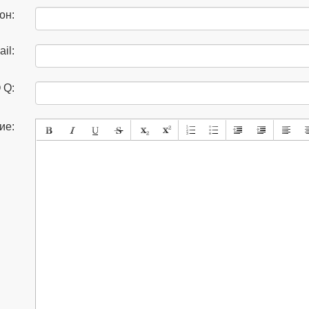
он:
il:
 Q:
ие: