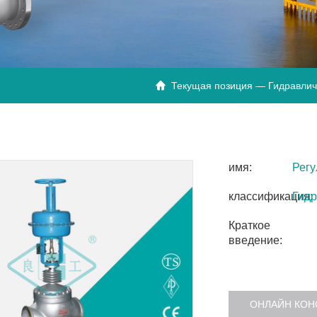
Текущая позиция —
Гидравлич

имя:
Рег
классификация:
Гидр
Краткое
введение:
ОНЛАЙН КОН