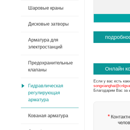
Шаровые краны
Дисковые затворы
подробно
Арматура для
электростанций
Предохранительные
Онлайн к
клапаны
Если у вас есть как
Гидравлическая
songxianghai@cnlgv
Благодарим Вас за 
регулирующая
арматура
*
Кованая арматура
Контакт
челов