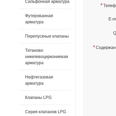
Сильфонная арматура
*
Телеф
Футерованная
E-ma
арматура
Q
Перепускные клапаны
*
Содержан
Титаново
никелевоциркониевая
арматура
Нефтегазовая
арматура
Клапаны LPG
Серия клапанов LPG