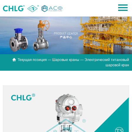

Текущая позиция —
Шаровые краны
— Электрический титановый
шаровой кран