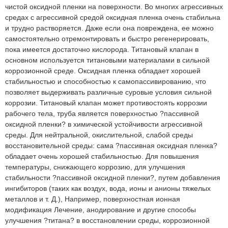
чистой оксидной пленки на поверхности. Во многих агрессивных
средах с агрессивной средой оксидная пленка очень стабильна
и трудно растворяется. Даже если она повреждена, ее можно
самостоятельно отремонтировать и быстро регенерировать,
пока имеется достаточно кислорода. Титановый клапан в
основном используется титановыми материалами в сильной
коррозионной среде. Оксидная пленка обладает хорошей
стабильностью и способностью к самопассивированию, что
позволяет выдерживать различные суровые условия сильной
коррозии. Титановый клапан может противостоять коррозии
рабочего тела, труба является поверхностью ?пассивной
оксидной пленки? в химической устойчивости агрессивной
среды. Для нейтральной, окислительной, слабой среды
восстановительной среды: сама ?пассивная оксидная пленка?
обладает очень хорошей стабильностью. Для повышения
температуры, снижающего коррозию, для улучшения
стабильности ?пассивной оксидной пленки?, путем добавления
ингибиторов (таких как воздух, вода, ионы и анионы тяжелых
металлов и т. Д.), Например, поверхностная ионная
модификация Лечение, анодирование и другие способы
улучшения ?титана? в восстановлении среды, коррозионной