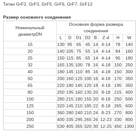
Титан GrF2, GrF3, GrF5, GrF6, GrF7, GrF12
Размер основного соединения
Основная форма размера
Номинальный
соединения
диаметрDN
L
D
D1
D2
B
Z-d
H
W
15
130
95
65
45
14
4-14
78
140
20
140
105
75
55
14
4-14
84
160
25
150
115
85
65
14
4-14
95
180
32
165
135
100
78
16
4-18
150
250
40
180
145
110
85
16
4-18
150
300
50
200
160
125
100
16
4-18
170
350
65
220
180
145
120
18
4-18
195
350
80
250
195
160
135
20
8-18
215
400
100
280
215
180
155
20
8-18
250
500
125
320
145
210
185
22
8-18
265
600
150
360
280
240
210
24
8-23
270
800
200
400
335
295
265
26
12-23
330
800
250
530
405
355
320
30
12-25
450
1300