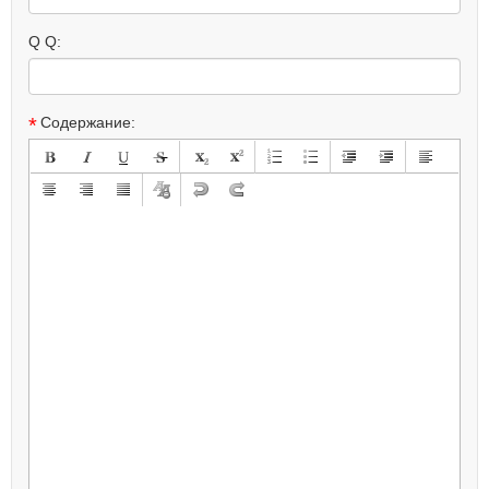
Q Q:
*
Содержание: