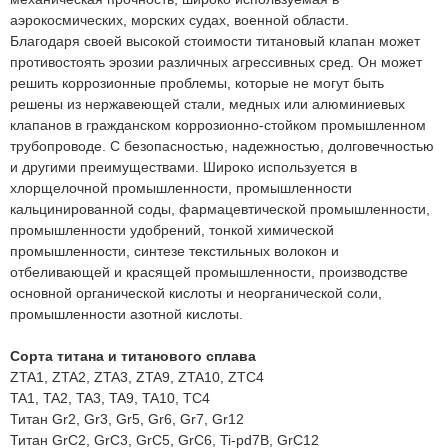
аэрокосмических, морских судах, военной области.
Благодаря своей высокой стоимости титановый клапан может
противостоять эрозии различных агрессивных сред. Он может
решить коррозионные проблемы, которые не могут быть
решены из нержавеющей стали, медных или алюминиевых
клапанов в гражданском коррозионно-стойком промышленном
трубопроводе. С безопасностью, надежностью, долговечностью
и другими преимуществами. Широко используется в
хлорщелочной промышленности, промышленности
кальцинированной соды, фармацевтической промышленности,
промышленности удобрений, тонкой химической
промышленности, синтезе текстильных волокон и
отбеливающей и красящей промышленности, производстве
основной органической кислоты и неорганической соли,
промышленности азотной кислоты.
Сорта титана и титанового сплава
ZTA1, ZTA2, ZTA3, ZTA9, ZTA10, ZTC4
TA1, TA2, TA3, TA9, TA10, TC4
Титан Gr2, Gr3, Gr5, Gr6, Gr7, Gr12
Титан GrC2, GrC3, GrC5, GrC6, Ti-pd7B, GrC12