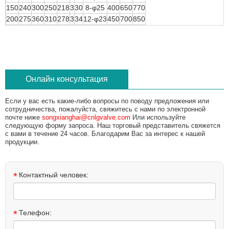
150
240
300
250
218
3
30
8-φ25
400
650
770
200
275
360
310
278
3
34
12-φ23
450
700
850
Онлайн консультация
Если у вас есть какие-либо вопросы по поводу предложения или
сотрудничества, пожалуйста, свяжитесь с нами по электронной
почте ниже
songxianghai@cnlgvalve.com
Или используйте
следующую форму запроса. Наш торговый представитель свяжется
с вами в течение 24 часов. Благодарим Вас за интерес к нашей
продукции.
*
Контактный человек:
*
Телефон: