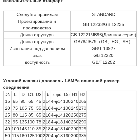
Исполнительный стандарт
Следуйте правилам
STANDARD
Проектирование и
GB 12233/GB 12235
производство
Длина структуры
GB 12221/JB96(Длинная серия)
Длина структуры
GB78/JB79（GB、HG、SH）
Испытание под давлением
GB/T 13927
знак
GB 12220
доступность
GB/T12252
Угловой клапан / дроссель 1.6MPa основной размер
соединения
DN
L
D
D1
D2
f
b
z-φd
Do
H1
H2
15
65
95
65
45
2
14
4-φ14
100
240
265
20
75
105
75
55
2
16
4-φ14
100
245
270
25
80
115
85
65
2
16
4-φ14
120
250
275
32
95
135
100
78
2
18
4-φ18
140
260
290
40
100
145
110
85
2
18
4-φ18
140
290
325
50
115
160
125
100
2
20
4-φ18
160
300
335