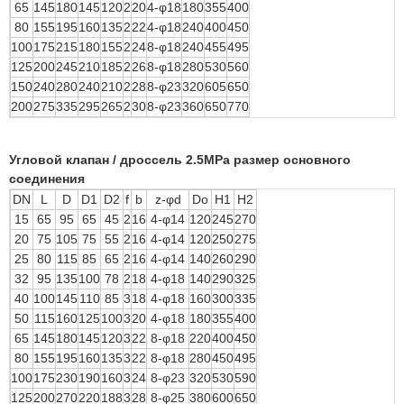
65
145
180
145
120
2
20
4-φ18
180
355
400
80
155
195
160
135
2
22
4-φ18
240
400
450
100
175
215
180
155
2
24
8-φ18
240
455
495
125
200
245
210
185
2
26
8-φ18
280
530
560
150
240
280
240
210
2
28
8-φ23
320
605
650
200
275
335
295
265
2
30
8-φ23
360
650
770
Угловой клапан / дроссель 2.5MPa размер основного
соединения
DN
L
D
D1
D2
f
b
z-φd
Do
H1
H2
15
65
95
65
45
2
16
4-φ14
120
245
270
20
75
105
75
55
2
16
4-φ14
120
250
275
25
80
115
85
65
2
16
4-φ14
140
260
290
32
95
135
100
78
2
18
4-φ18
140
290
325
40
100
145
110
85
3
18
4-φ18
160
300
335
50
115
160
125
100
3
20
4-φ18
180
355
400
65
145
180
145
120
3
22
8-φ18
220
400
450
80
155
195
160
135
3
22
8-φ18
280
450
495
100
175
230
190
160
3
24
8-φ23
320
530
590
125
200
270
220
188
3
28
8-φ25
380
600
650