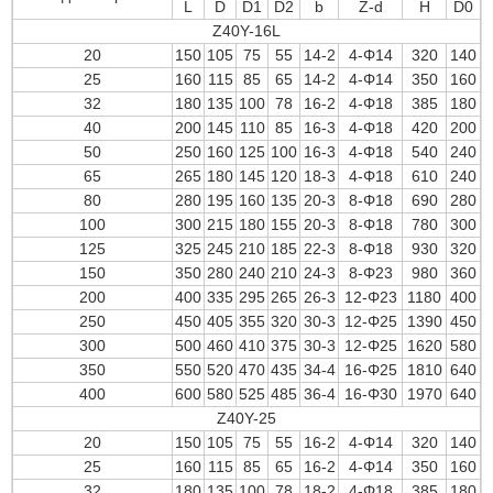
L
D
D1
D2
b
Z-d
H
D0
Z40Y-16L
20
150
105
75
55
14-2
4-Φ14
320
140
25
160
115
85
65
14-2
4-Φ14
350
160
32
180
135
100
78
16-2
4-Φ18
385
180
40
200
145
110
85
16-3
4-Φ18
420
200
50
250
160
125
100
16-3
4-Φ18
540
240
65
265
180
145
120
18-3
4-Φ18
610
240
80
280
195
160
135
20-3
8-Φ18
690
280
100
300
215
180
155
20-3
8-Φ18
780
300
125
325
245
210
185
22-3
8-Φ18
930
320
150
350
280
240
210
24-3
8-Φ23
980
360
200
400
335
295
265
26-3
12-Φ23
1180
400
250
450
405
355
320
30-3
12-Φ25
1390
450
300
500
460
410
375
30-3
12-Φ25
1620
580
350
550
520
470
435
34-4
16-Φ25
1810
640
400
600
580
525
485
36-4
16-Φ30
1970
640
Z40Y-25
20
150
105
75
55
16-2
4-Φ14
320
140
25
160
115
85
65
16-2
4-Φ14
350
160
32
180
135
100
78
18-2
4-Φ18
385
180