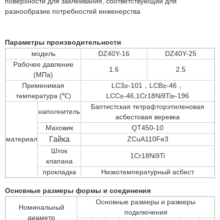
поверхности для заклеивания, соответствующий для
разнообразие потребностей инженерства
Параметры производительности
модель
DZ40Y-16
DZ40Y-25
Рабочее давление
1.6
2.5
(МПа)
Применимая
LC3≥-101，LCB≥-46，
температура (℃)
LCC≥-46,1Cr18Ni9Ti≥-196
Баптистская тетрафторэтиленовая
наполнитель
асбестовая веревка
Маховик
QT450-10
материал
Гайка
ZCuA110Fe3
Шток
1Cr18Ni9Ti
клапана
прокладка
Низкотемпературный асбест
Основные размеры формы и соединения
Основные размеры и размеры
Номинальный
подключения
диаметр