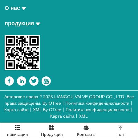
О нас
продукция




Авторские права ? 2025 LIANGGU VALVE GROUP CO., LTD. Все
права защищены. By:OTree丨Политика конфиденциальности丨
Карта сайта丨XML
By:OTree
丨
Политика конфиденциальности
丨
Карта сайта
丨
XML




навигация
Продукция
Контакты
топ