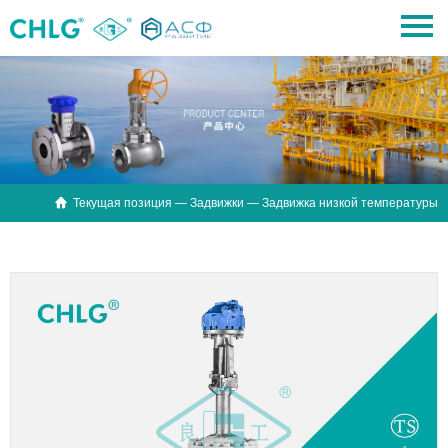

Текущая позиция —
Задвижки
— Задвижка низкой температуры